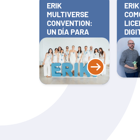
ERIK
ERIK
MULTIVERSE
COM
CONVENTION:
LICE
UN DÍA PARA
DIGI
CONECTAR,
DESCUBRIR Y
SEGUIR
CRECIENDO
JUNTOS