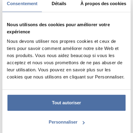
Consentement
Détails
À propos des cookies
Nous utilisons des cookies pour améliorer votre
expérience
Nous devons utiliser nos propres cookies et ceux de
tiers pour savoir comment améliorer notre site Web et
nos produits. Vous nous aidez beaucoup si vous les
acceptez et nous vous promettons de ne pas abuser de
ALBUM PHOTO 16X16 CM 24
leur utilisation. Vous pouvez en savoir plus sur les
PAGES ADHESIVES DISNEY
cookies que nous utilisons en cliquant sur Personnaliser.
STITCH TROPICAL
Album photo avec 22 pages auto-adhésives. Ses dimensions sont de
Tout autoriser
16 x 16 cm.
Personnaliser