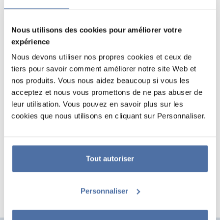
Nous utilisons des cookies pour améliorer votre
expérience
Nous devons utiliser nos propres cookies et ceux de
tiers pour savoir comment améliorer notre site Web et
nos produits. Vous nous aidez beaucoup si vous les
acceptez et nous vous promettons de ne pas abuser de
leur utilisation. Vous pouvez en savoir plus sur les
CADRE A3 42 X 29,7 CM MDF NOIR
cookies que nous utilisons en cliquant sur Personnaliser.
Cadre en MDF recouvert de papier verre plexiglas de 0,8 mm, panneau
arrière en MDF, crochets en dents de scie. Comprend des protections
d'angle transparentes.
Tout autoriser
Personnaliser