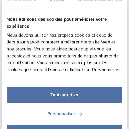
Nous utilisons des cookies pour améliorer votre
expérience
Nous devons utiliser nos propres cookies et ceux de
tiers pour savoir comment améliorer notre site Web et
nos produits. Vous nous aidez beaucoup si vous les
acceptez et nous vous promettons de ne pas abuser de
leur utilisation. Vous pouvez en savoir plus sur les
POSTER HARRY POTTER LA
cookies que nous utilisons en cliquant sur Personnaliser.
CARTE DU MARAUDEUR
Poster au format 61 x 91,5 cm imprimé sur papier brillant 150 g/m².
Livré enroulé et sous film rétractable.
Tout autoriser
Personnaliser