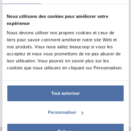
Nous utilisons des cookies pour améliorer votre
expérience
Nous devons utiliser nos propres cookies et ceux de
tiers pour savoir comment améliorer notre site Web et
nos produits. Vous nous aidez beaucoup si vous les
acceptez et nous vous promettons de ne pas abuser de
POSTER LA CASA DE PAPEL
leur utilisation. Vous pouvez en savoir plus sur les
cookies que nous utilisons en cliquant sur Personnaliser.
MASQUES
Poster au format 61 x 91,5 cm imprimé sur papier brillant 150 g/m².
Livré enroulé et sous film rétractable.
Tout autoriser
Personnaliser