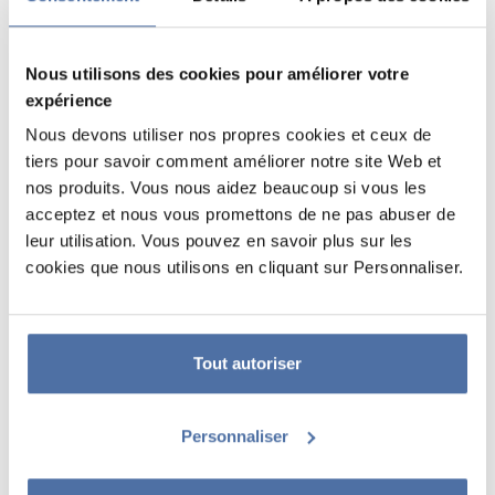
Nous utilisons des cookies pour améliorer votre
expérience
Nous devons utiliser nos propres cookies et ceux de
tiers pour savoir comment améliorer notre site Web et
nos produits. Vous nous aidez beaucoup si vous les
acceptez et nous vous promettons de ne pas abuser de
leur utilisation. Vous pouvez en savoir plus sur les
PLANCHE DIDACTIQUE PT CARTE
cookies que nous utilisons en cliquant sur Personnaliser.
DU MONDE
Fabriqué en polypropylène d'une épaisseur de 0,6 mm, il mesure 59,5 x
40 cm.
Tout autoriser
Personnaliser