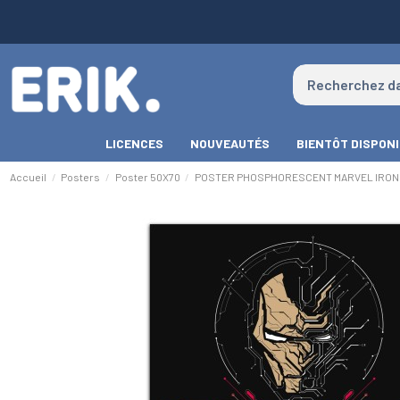
LICENCES
NOUVEAUTÉS
BIENTÔT DISPON
Accueil
Posters
Poster 50X70
POSTER PHOSPHORESCENT MARVEL IRON