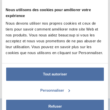
Nous utilisons des cookies pour améliorer votre
expérience
Nous devons utiliser nos propres cookies et ceux de
tiers pour savoir comment améliorer notre site Web et
nos produits. Vous nous aidez beaucoup si vous les
acceptez et nous vous promettons de ne pas abuser de
leur utilisation. Vous pouvez en savoir plus sur les
POSTER PORTE DISNEY STITCH
cookies que nous utilisons en cliquant sur Personnaliser.
Il mesure 53 x 158 cm et est imprimé sur du papier brillant de haute
qualité 150 g/m². Il est envoyé roulé.
Tout autoriser
Personnaliser
Refuser