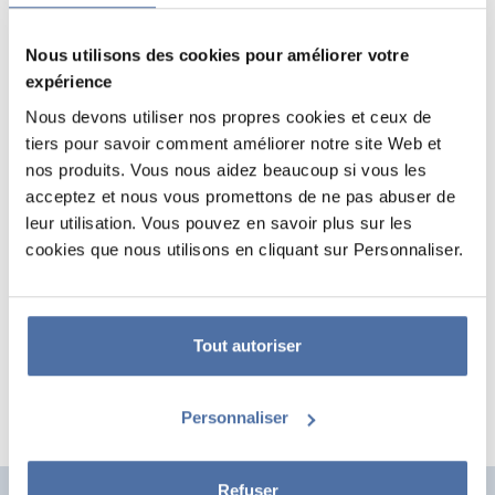
Nous utilisons des cookies pour améliorer votre
expérience
Nous devons utiliser nos propres cookies et ceux de
tiers pour savoir comment améliorer notre site Web et
nos produits. Vous nous aidez beaucoup si vous les
acceptez et nous vous promettons de ne pas abuser de
TOTE BAG RUE SESAME ELMO
leur utilisation. Vous pouvez en savoir plus sur les
cookies que nous utilisons en cliquant sur Personnaliser.
Sac en tissu fabriqué en polyester à l'avant et en coton à l'arrière.
Doublure intérieure en polyester. Il présente un motif brodé et des
anses en coton pour le porter à l'épaule. Dimensions : 35 x 40 x 10 cm.
Tout autoriser
Personnaliser
Refuser