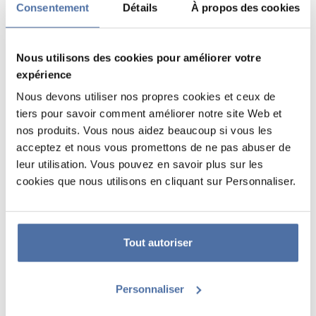
Consentement
Détails
À propos des cookies
Nous utilisons des cookies pour améliorer votre
expérience
Nous devons utiliser nos propres cookies et ceux de
tiers pour savoir comment améliorer notre site Web et
nos produits. Vous nous aidez beaucoup si vous les
acceptez et nous vous promettons de ne pas abuser de
TAPIS DE SOURIS XL SOUTH PARK
leur utilisation. Vous pouvez en savoir plus sur les
cookies que nous utilisons en cliquant sur Personnaliser.
Tapis de souris et clavier avec surface textile haute densité, idéal pour
un usage intensif, précis avec tout type de souris et imperméable. Il est
doté de bords renforcés et d'une base en caoutchouc antidérapante.
Protège la surface de la table et du bureau. Matériaux : néoprène et
Tout autoriser
caoutchouc. Dimensions : 80 x 35 cm.
Personnaliser