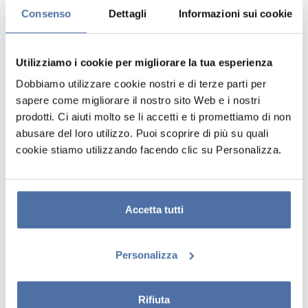
Consenso
Dettagli
Informazioni sui cookie
Utilizziamo i cookie per migliorare la tua esperienza
Dobbiamo utilizzare cookie nostri e di terze parti per
sapere come migliorare il nostro sito Web e i nostri
prodotti. Ci aiuti molto se li accetti e ti promettiamo di non
abusare del loro utilizzo. Puoi scoprire di più su quali
cookie stiamo utilizzando facendo clic su Personalizza.
BIGLIETTO A4 BLOCCO 5 UNITÀ
VERDE SCURO
Confezione da 5 fogli A4 a colori con texture vergata. Stampabile con
Accetta tutti
stampante laser o inkjet e fotocopiabile. Marchio PAPERADO.
Personalizza
Rifiuta