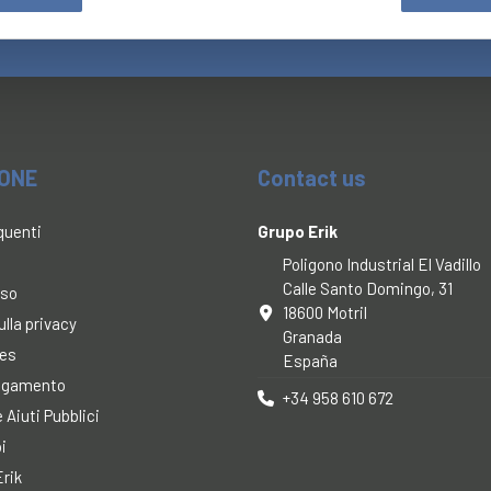
IONE
Contact us
quenti
Grupo Erik
Poligono Industrial El Vadillo
Calle Santo Domingo, 31
uso
18600 Motril
ulla privacy
Granada
ies
España
pagamento
+34 958 610 672
 Aiuti Pubblici
i
rik