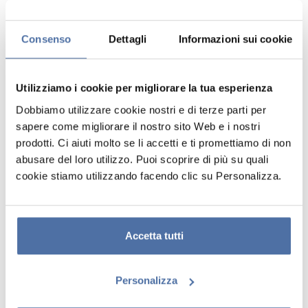
Consenso
Dettagli
Informazioni sui cookie
Utilizziamo i cookie per migliorare la tua esperienza
Dobbiamo utilizzare cookie nostri e di terze parti per
sapere come migliorare il nostro sito Web e i nostri
prodotti. Ci aiuti molto se li accetti e ti promettiamo di non
RACCOGLITORE AD ANELLI CON
abusare del loro utilizzo. Puoi scoprire di più su quali
MECCANISMO A LEVA NARUTO
cookie stiamo utilizzando facendo clic su Personalizza.
SHIPPUDEN
Presenta una copertina rigida da 2 mm rivestita con carta da 150 gr
Accetta tutti
laminata opaca, meccanismo a leva e compressore metallico. Include
foro e etichetta identificativa sul dorso. Interno personalizzato.
Prodotto con licenza ufficiale al 100%.
Personalizza