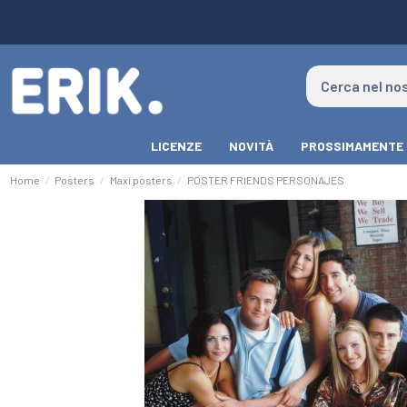
LICENZE
NOVITÀ
PROSSIMAMENTE
Home
Posters
Maxi posters
POSTER FRIENDS PERSONAJES