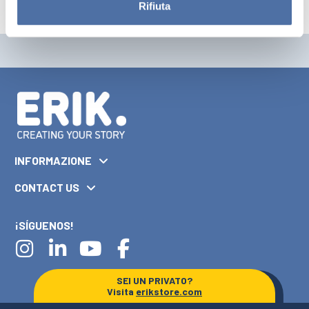
Rifiuta
INFORMAZIONE
CONTACT US
¡SÍGUENOS!
SEI UN PRIVATO?
Visita
erikstore.com