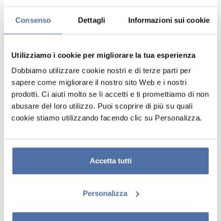
Consenso
Dettagli
Informazioni sui cookie
Utilizziamo i cookie per migliorare la tua esperienza
Dobbiamo utilizzare cookie nostri e di terze parti per
sapere come migliorare il nostro sito Web e i nostri
prodotti. Ci aiuti molto se li accetti e ti promettiamo di non
QUADERNO DA VIAGGIO HARRY
abusare del loro utilizzo. Puoi scoprire di più su quali
POTTER
cookie stiamo utilizzando facendo clic su Personalizza.
Taccuino da viaggio con copertina morbida in poliuretano. Include uno
spazio per tessere, due libricini sostituibili da 80 fogli (160 pagine) con
due diversi tipi di fogli (puntinato e a righe) e una tasca interna sul
Accetta tutti
retro. Ha una chiusura con elastico e poliuretano. La copertina misura
12 x 19,5 cm e l'interno 10,5 x 18,5 cm.
Personalizza