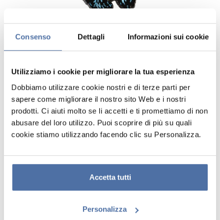
Consenso
Dettagli
Informazioni sui cookie
Utilizziamo i cookie per migliorare la tua esperienza
Dobbiamo utilizzare cookie nostri e di terze parti per
sapere come migliorare il nostro sito Web e i nostri
prodotti. Ci aiuti molto se li accetti e ti promettiamo di non
SET DE 4 PIN BADGE GUNS N
abusare del loro utilizzo. Puoi scoprire di più su quali
ROSES
cookie stiamo utilizzando facendo clic su Personalizza.
Set di quattro spille realizzate in lega di zinco con finitura smaltata.
Sono dotate di una puntina sul retro per fissarle al tessuto e di una
chiusura a farfalla in metallo, che si posiziona all'estremità della
Accetta tutti
puntina per garantirne il fissaggio. La spilla si sgancia premendo il
meccanismo della chiusura. Misure: 5 x 5 cm circa.
Personalizza