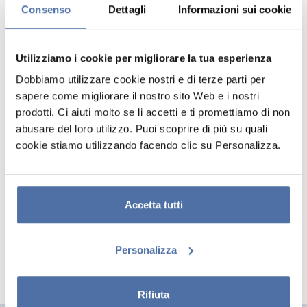
Consenso
Dettagli
Informazioni sui cookie
Utilizziamo i cookie per migliorare la tua esperienza
Dobbiamo utilizzare cookie nostri e di terze parti per
sapere come migliorare il nostro sito Web e i nostri
prodotti. Ci aiuti molto se li accetti e ti promettiamo di non
abusare del loro utilizzo. Puoi scoprire di più su quali
cookie stiamo utilizzando facendo clic su Personalizza.
TAPPETINO MOUSE XL PUSHEEN
Protezione per scrivania con superficie in tessuto ad alta densità,
ottimale per un uso intensivo, precisa con qualsiasi tipo di mouse e
Accetta tutti
impermeabile. Bordi rinforzati e base in gomma antiscivolo.
Personalizza
Rifiuta