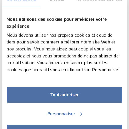
Nous utilisons des cookies pour améliorer votre
expérience
Nous devons utiliser nos propres cookies et ceux de
tiers pour savoir comment améliorer notre site Web et
nos produits. Vous nous aidez beaucoup si vous les
acceptez et nous vous promettons de ne pas abuser de
leur utilisation. Vous pouvez en savoir plus sur les
POSTER PORTE STAR WARS
cookies que nous utilisons en cliquant sur Personnaliser.
CAPITAINE PHASMA
Il mesure 53 x 158 cm et est imprimé sur du papier brillant de haute
qualité 150 g. Il est envoyé roulé.
Tout autoriser
Personnaliser