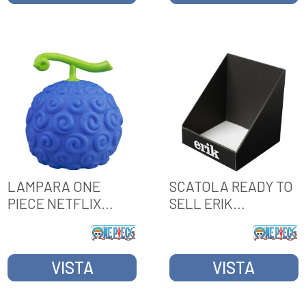
LAMPARA ONE
SCATOLA READY TO
PIECE NETFLIX
SELL ERIK
FRUTTA GOM-GOM
GENERICA Nº 4 173 x
160 x 50 (SENZA
MERCE)
VISTA
VISTA