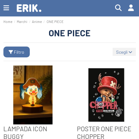
Home
Marchi
Anime
ONE PIECE
ONE PIECE
Filtro
Scegli
LAMPADA ICON
POSTER ONE PIECE
BUGGY
CHOPPER