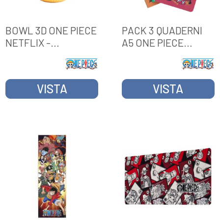
BOWL 3D ONE PIECE
PACK 3 QUADERNI
NETFLIX -
A5 ONE PIECE
CAPPELLO DI
NETFLIX - MONKEY
PAGLIA
D. LUFFY, RORONOA
ZORO & NAMI
VISTA
VISTA