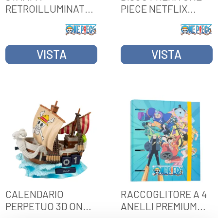
RETROILLUMINATA
PIECE NETFLIX
INCORNICIATA ONE
WANTED MONKEY D.
PIECE
LUFFY
VISTA
VISTA
CALENDARIO
RACCOGLITORE A 4
PERPETUO 3D ONE
ANELLI PREMIUM