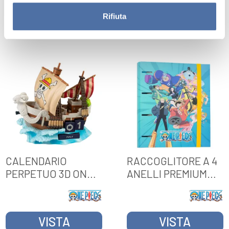
VISTA
VISTA
Rifiuta
CALENDARIO
RACCOGLITORE A 4
PERPETUO 3D ONE
ANELLI PREMIUM
PIECE NETFLIX
ONE PIECE
GOING MERRY
VISTA
VISTA