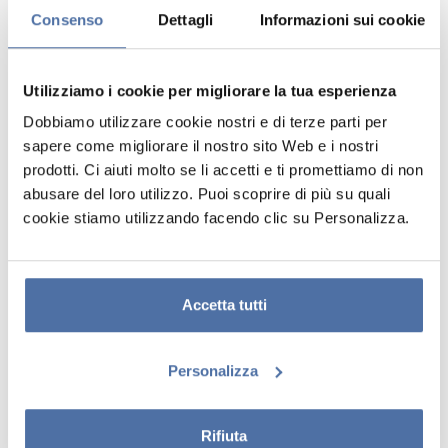
Consenso
Dettagli
Informazioni sui cookie
Utilizziamo i cookie per migliorare la tua esperienza
Dobbiamo utilizzare cookie nostri e di terze parti per
sapere come migliorare il nostro sito Web e i nostri
prodotti. Ci aiuti molto se li accetti e ti promettiamo di non
abusare del loro utilizzo. Puoi scoprire di più su quali
cookie stiamo utilizzando facendo clic su Personalizza.
DOOR POSTER MARVEL CAPTAIN
AMERICA CIVIL WAR
Misura 53 x 158 cm ed è stampato su carta lucida di alta qualità da
Accetta tutti
150 gr. Viene spedito arrotolato.
Personalizza
Rifiuta