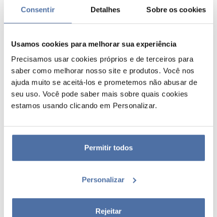
Consentir
Detalhes
Sobre os cookies
Usamos cookies para melhorar sua experiência
Precisamos usar cookies próprios e de terceiros para
saber como melhorar nosso site e produtos. Você nos
ajuda muito se aceitá-los e prometemos não abusar de
seu uso. Você pode saber mais sobre quais cookies
estamos usando clicando em Personalizar.
POSTER PORTA MARVEL CAPTAIN
AMERICA CIVIL WAR
Mede 53 x 158 cm e é impresso em papel brilhante de alta qualidade de
Permitir todos
150 gr. É enviado enrolado.
Personalizar
Rejeitar