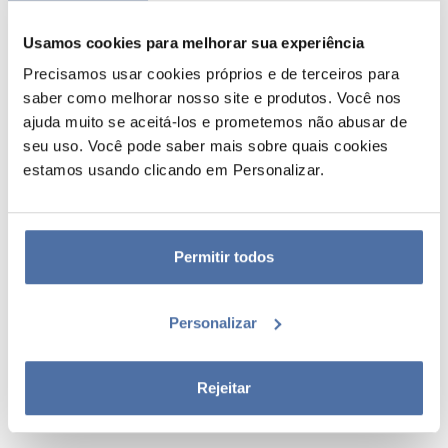
VER
VER
Usamos cookies para melhorar sua experiência
Precisamos usar cookies próprios e de terceiros para
saber como melhorar nosso site e produtos. Você nos
ajuda muito se aceitá-los e prometemos não abusar de
seu uso. Você pode saber mais sobre quais cookies
estamos usando clicando em Personalizar.
Permitir todos
SUPORTE PARA
GARRAFA METÁLICA
PORTA-CHAVES
HOT&COLD 550ML
Personalizar
COM PORTA-
WICKED PARTE 2
CHAVES WICKED
PARTE 2
Rejeitar
VER
VER