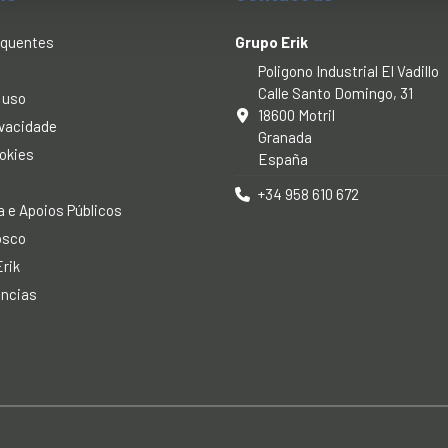
equentes
Grupo Erik
Poligono Industrial El Vadillo
Calle Santo Domingo, 31
 uso
18600 Motril
rivacidade
Granada
ookies
España
+34 958 610 672
 e Apoios Públicos
osco
rik
úncias