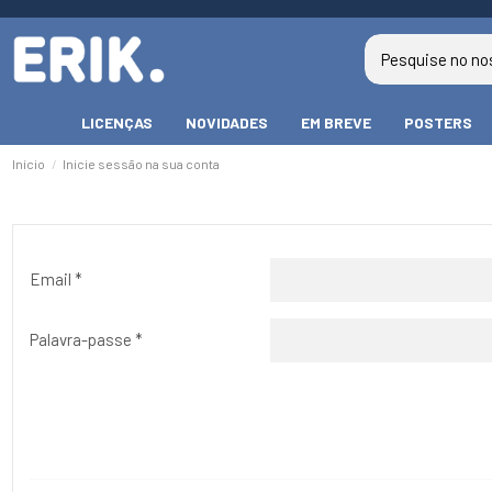
LICENÇAS
NOVIDADES
EM BREVE
POSTERS
Início
Inicie sessão na sua conta
Email
*
Palavra-passe
*