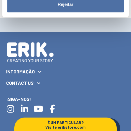
Rejeitar
INFORMAÇÃO
CONTACT US
¡SIGA-NOS!
É UM PARTICULAR?
Visite
erikstore.com