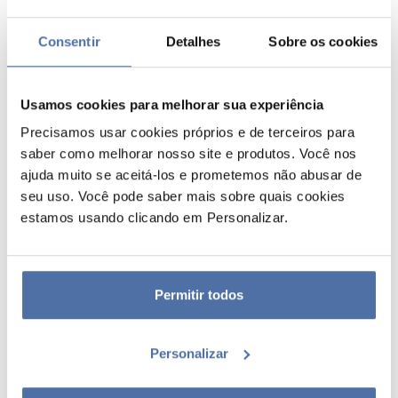
Consentir
Detalhes
Sobre os cookies
Usamos cookies para melhorar sua experiência
Precisamos usar cookies próprios e de terceiros para
saber como melhorar nosso site e produtos. Você nos
ajuda muito se aceitá-los e prometemos não abusar de
seu uso. Você pode saber mais sobre quais cookies
ENVELOPE MINISTRO C6
estamos usando clicando em Personalizar.
PAPERADO 5 UNIDADES VERDE
LIMA
Permitir todos
Envelopes coloridos, tamanho DIN C6 Ministro com interior forrado,
100 gramas cada envelope. Vêm em pacotes de 5 unidades. Marca
PAPERADO.
Personalizar