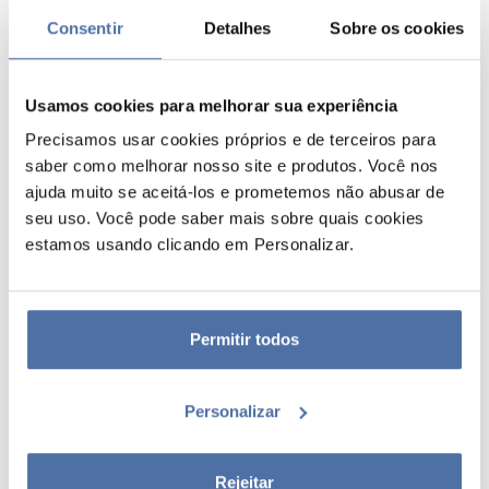
Consentir
Detalhes
Sobre os cookies
Usamos cookies para melhorar sua experiência
Precisamos usar cookies próprios e de terceiros para
saber como melhorar nosso site e produtos. Você nos
ajuda muito se aceitá-los e prometemos não abusar de
seu uso. Você pode saber mais sobre quais cookies
EXPOSITOR 1/4 PALET 6
estamos usando clicando em Personalizar.
PRATELEIRAS KRAFT (SEM
ITENS)
Permitir todos
EXPOSITOR 1/4 PALETE 6 PRATELEIRAS KRAFT
Personalizar
Rejeitar