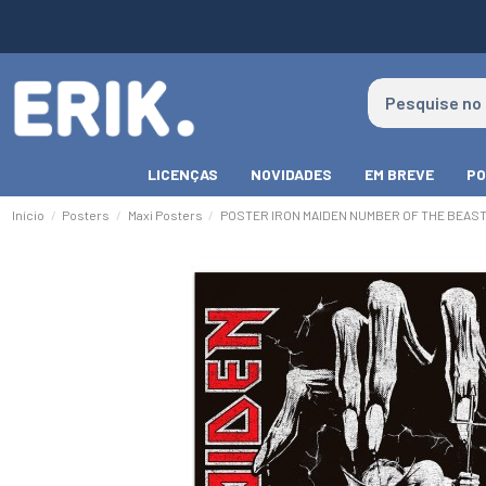
LICENÇAS
NOVIDADES
EM BREVE
PO
Início
Posters
Maxi Posters
POSTER IRON MAIDEN NUMBER OF THE BEAS