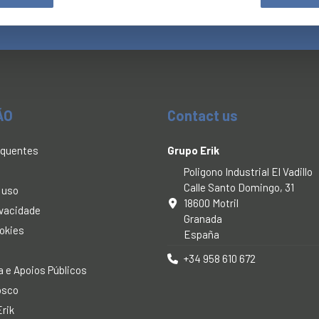
ÃO
Contact us
equentes
Grupo Erik
Poligono Industrial El Vadillo
Calle Santo Domingo, 31
 uso
18600 Motril
rivacidade
Granada
ookies
España
+34 958 610 672
 e Apoios Públicos
osco
rik