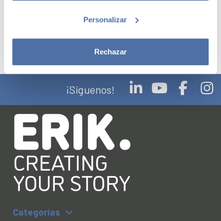
interior personalizado. Idiomas: inglés.
Personalizar
Rechazar
¡Síguenos!
Categorías