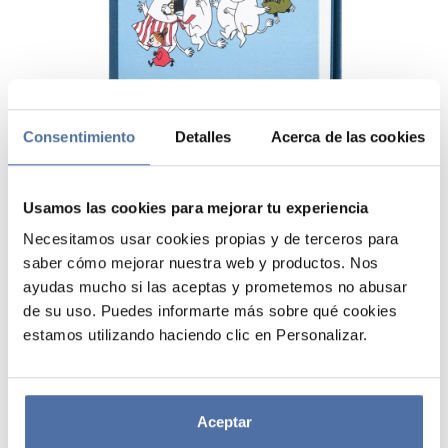
Consentimiento
Detalles
Acerca de las cookies
Usamos las cookies para mejorar tu experiencia
Necesitamos usar cookies propias y de terceros para
saber cómo mejorar nuestra web y productos. Nos
AGENDA ESCOLAR 2026/2027
ayudas mucho si las aceptas y prometemos no abusar
SEMANA VISTA A5 CON LOMO 17
de su uso. Puedes informarte más sobre qué cookies
MESES MOOMIN
estamos utilizando haciendo clic en Personalizar.
Agenda escolar de 17 meses (agosto a diciembre). Formato A5 (14,8 x
21 cm), semana vista. Cubierta de tapa dura con encuadernación
Aceptar
encolada. Incluye 1 cinta marcapáginas, 2 páginas de pegatinas
personalizadas y bolsillo interior. 240 páginas de papel de 100 g/m² e