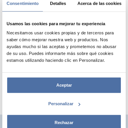
Consentimiento
Detalles
Acerca de las cookies
Usamos las cookies para mejorar tu experiencia
Necesitamos usar cookies propias y de terceros para
saber cómo mejorar nuestra web y productos. Nos
ayudas mucho si las aceptas y prometemos no abusar
de su uso. Puedes informarte más sobre qué cookies
BOLSO DE TELA ANA MARIN
estamos utilizando haciendo clic en Personalizar.
El bolso de tela tiene unas medidas de 37x39x10 cm con dos asas para
llevarla al hombro. Fabricado 100% de algodón.
Aceptar
Personalizar
Rechazar