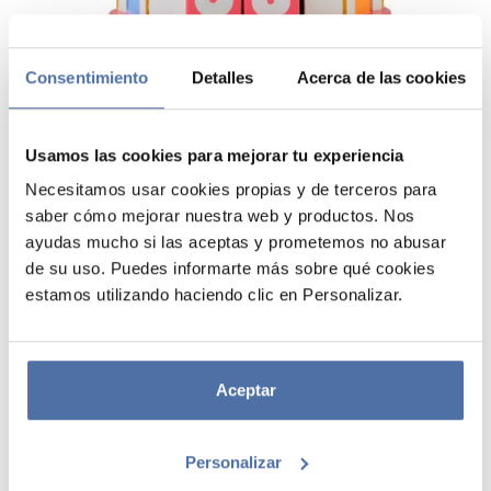
Consentimiento
Detalles
Acerca de las cookies
Usamos las cookies para mejorar tu experiencia
Necesitamos usar cookies propias y de terceros para
saber cómo mejorar nuestra web y productos. Nos
ayudas mucho si las aceptas y prometemos no abusar
CALENDARIO PERPETUO 3D EL
de su uso. Puedes informarte más sobre qué cookies
JUEGO DEL CALAMAR
estamos utilizando haciendo clic en Personalizar.
Calendario perpetuo 3D fabricado en resina, modelado en relieve y
pintado a mano. Incluye dos bloques con días y tres bloques con
meses que se pueden intercambiar y combinar para configurar todas
Aceptar
las fechas posibles de un mismo año. Diseñado para ser útil y funcional
durante toda la vida. Medidas: 12,1 x 15,5 x 12,1 cm.
Personalizar