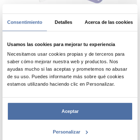
Consentimiento
Detalles
Acerca de las cookies
Usamos las cookies para mejorar tu experiencia
Necesitamos usar cookies propias y de terceros para
saber cómo mejorar nuestra web y productos. Nos
ayudas mucho si las aceptas y prometemos no abusar
PACK 3 CUADERNOS A6 BT21 THE
de su uso. Puedes informarte más sobre qué cookies
JOURNEY TATA
estamos utilizando haciendo clic en Personalizar.
Pack de 3 cuadernos de tapa blanda formato A6, con tres diseños
diferentes. Cada cuaderno tiene una medida de 10,5 x 14,8 cm y está
fabricado con cubierta de papel impreso de 300 g en el exterior e
Aceptar
interior de 80 g/m2. Cada cuaderno tiene 32 hojas (64 páginas) y un
tipo de interior: líneas, bullet y blanco.
Personalizar