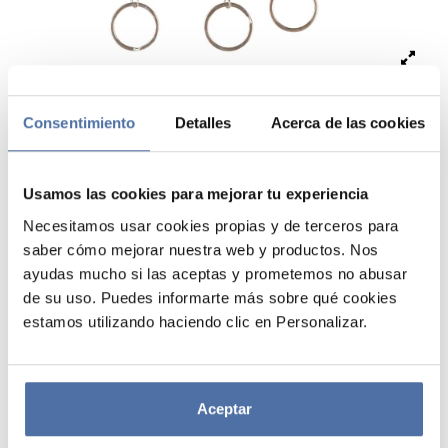
Consentimiento
Detalles
Acerca de las cookies
Usamos las cookies para mejorar tu experiencia
COLGADOR DE LLAVES CON
Necesitamos usar cookies propias y de terceros para
saber cómo mejorar nuestra web y productos. Nos
LLAVERO NARUTO SHIPPUDEN
ayudas mucho si las aceptas y prometemos no abusar
de su uso. Puedes informarte más sobre qué cookies
Colgador de llaves con capacidad para tres llaveros (incluidos). Cada
estamos utilizando haciendo clic en Personalizar.
llavero tiene reservada su propia ranura, y se pueden extraer y encajar
de nuevo en ellas para volver a completar la composición. El interior de
las ranuras y la parte trasera de los llaveros cuentan con una capa
imantada que fortalece la unión entre ambos y evita que los llaveros
se desprendan del colgador de forma involuntaria o accidental. El
Aceptar
colgador cuenta con anclajes en la parte trasera para facilitar su