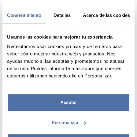
Consentimiento
Detalles
Acerca de las cookies
Usamos las cookies para mejorar tu experiencia
Necesitamos usar cookies propias y de terceros para
saber cómo mejorar nuestra web y productos. Nos
ayudas mucho si las aceptas y prometemos no abusar
ETIQUETAS ADHESIVAS NAVIDAD
de su uso. Puedes informarte más sobre qué cookies
estamos utilizando haciendo clic en Personalizar.
PAPA NOEL 3
Incluye 2 hojas rectangulares con diferentes pegatinas troqueladas,
almacenadas en una bolsa de polipropileno. El papel es de 80 gr.
Aceptar
autoadhesivo brillo.
Personalizar