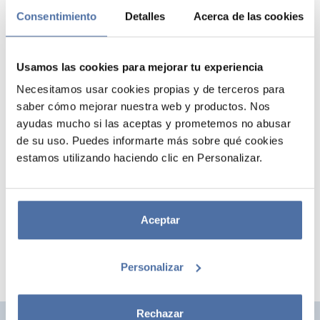
Consentimiento
Detalles
Acerca de las cookies
Usamos las cookies para mejorar tu experiencia
Necesitamos usar cookies propias y de terceros para
saber cómo mejorar nuestra web y productos. Nos
ayudas mucho si las aceptas y prometemos no abusar
de su uso. Puedes informarte más sobre qué cookies
ETIQUETAS ADHESIVAS SHREK
estamos utilizando haciendo clic en Personalizar.
Pack de 24 etiquetas adhesivas rectangulares y circulares de
diferentes tamaños. Incluye 2 hojas rectangulares con 12 etiquetas
cada una de papel autoadhesivo brillo de 80 g/m².
Aceptar
Personalizar
Rechazar