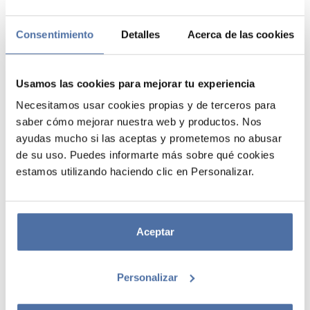
Consentimiento
Detalles
Acerca de las cookies
Usamos las cookies para mejorar tu experiencia
Necesitamos usar cookies propias y de terceros para
saber cómo mejorar nuestra web y productos. Nos
ayudas mucho si las aceptas y prometemos no abusar
ETIQUETAS ADHESIVAS PREMIUM
de su uso. Puedes informarte más sobre qué cookies
estamos utilizando haciendo clic en Personalizar.
DISNEY STITCH
Pack de 9 etiquetas adhesivas. Incluye 2 hojas rectangulares con 5 y 4
etiquetas cada una de papel autoadhesivo brillo de 80 g/m² con
Aceptar
acabado holográfico.
Personalizar