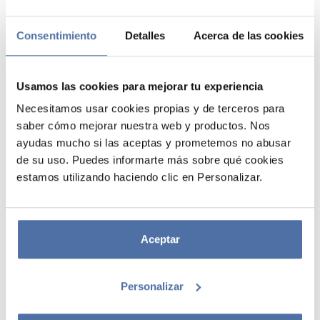
Consentimiento
Detalles
Acerca de las cookies
Usamos las cookies para mejorar tu experiencia
Necesitamos usar cookies propias y de terceros para
saber cómo mejorar nuestra web y productos. Nos
ayudas mucho si las aceptas y prometemos no abusar
ETIQUETAS ADHESIVAS POP
de su uso. Puedes informarte más sobre qué cookies
estamos utilizando haciendo clic en Personalizar.
LIFESTYLE
Pack de 16 etiquetas adhesivas de 8 x 4 cm. Incluye 2 hojas
rectangulares con 8 etiquetas cada una de papel autoadhesivo brillo
Aceptar
de 80 g/m². Se presentan en una bolsa de polipropileno.
Personalizar