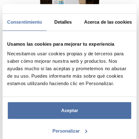
Consentimiento
Detalles
Acerca de las cookies
Usamos las cookies para mejorar tu experiencia
Necesitamos usar cookies propias y de terceros para
saber cómo mejorar nuestra web y productos. Nos
ayudas mucho si las aceptas y prometemos no abusar
KIT EXPOSITOR MULTIPOSTER 6
de su uso. Puedes informarte más sobre qué cookies
HUECOS SIN MERCANCIA
estamos utilizando haciendo clic en Personalizar.
Expositor multipóster de estructura metálica giratorio, con 6 huecos
de cartón formando un triángulo para insertar posters enrollados.
Estructura metálica en los vértices para cologar ganchos con
Aceptar
producto complementario a posters (pins, adhesivos, etc.) y
miniposters.
Personalizar