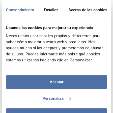
Consentimiento
Detalles
Acerca de las cookies
Usamos las cookies para mejorar tu experiencia
Necesitamos usar cookies propias y de terceros para
saber cómo mejorar nuestra web y productos. Nos
ayudas mucho si las aceptas y prometemos no abusar
de su uso. Puedes informarte más sobre qué cookies
ALBUM FOTO 100 BOLSILLOS
estamos utilizando haciendo clic en Personalizar.
10X15 CM HARRY POTTER
Álbum fotográfico con bolsillos para 100 fotografías de 10 x 15 cm.
Cada página contiene 1 bolsillo.
Aceptar
Personalizar