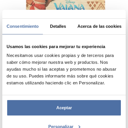
Consentimiento
Detalles
Acerca de las cookies
Usamos las cookies para mejorar tu experiencia
Necesitamos usar cookies propias y de terceros para
saber cómo mejorar nuestra web y productos. Nos
SET DE IMANES TROQUELADOS
ayudas mucho si las aceptas y prometemos no abusar
DISNEY VAIANA
de su uso. Puedes informarte más sobre qué cookies
estamos utilizando haciendo clic en Personalizar.
Set de imanes troquelados fabricados en papel y mineral de hierro
(magnetita). Se presentan en tres hojas de 14,5 x 21 cm, cada una con
una lámina imantada en la parte trasera que permite adherirlos al
frigorífico o a cualquier superficie magnética. Las hojas también
Aceptar
están troqueladas para facilitar la extracción de cada uno de sus
elementos, siendo ideales para jugar a componer escenas de tu
licencia favorita.
Personalizar