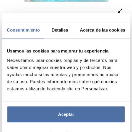
Consentimiento
Detalles
Acerca de las cookies
Usamos las cookies para mejorar tu experiencia
LAPICERO ACRILICO DISNEY
Necesitamos usar cookies propias y de terceros para
saber cómo mejorar nuestra web y productos. Nos
STITCH
ayudas mucho si las aceptas y prometemos no abusar
de su uso. Puedes informarte más sobre qué cookies
Lapicero fabricado en acrílico. Cuenta con una pequeña figura de
estamos utilizando haciendo clic en Personalizar.
poliresina en su interior, modelada en relieve y pintada a mano.
Dispone de dos ranuras en la parte superior para insertar artículos de
escritura. Contiene un colorido líquido a base de agua y aceite, que
permite interactuar con la figura sin que llegue a hundirse y realza el
carácter dinámico del lapicero. Incluye un bolígrafo con tinta azul y un
Aceptar
portaminas compatible con minas de 0,7 mm (incluida). Los diseños
del set de escritura están relacionados con la temática o licencia del