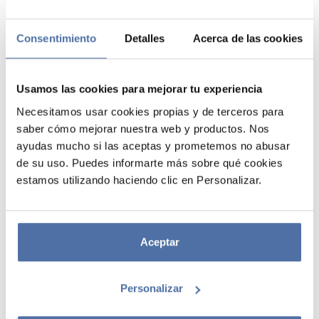
Consentimiento
Detalles
Acerca de las cookies
Usamos las cookies para mejorar tu experiencia
Necesitamos usar cookies propias y de terceros para
saber cómo mejorar nuestra web y productos. Nos
PARAGUAS MARVEL SPIDERMAN
ayudas mucho si las aceptas y prometemos no abusar
de su uso. Puedes informarte más sobre qué cookies
Paraguas extensible fabricado en tela de poliéster, con estructura
estamos utilizando haciendo clic en Personalizar.
resistente de metal y PVC. Dispone de sistema de apertura
automática accionado mediante un botón en el mango, que también
está fabricado en PVC. Incorpora un sistema de cierre con velcro.
Incluye funda protectora. Medidas cerrado: 7 x 30 x 7 cm. Medidas
Aceptar
abierto: 100 cm de diámetro y 57 cm de alto.
Personalizar