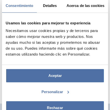
Consentimiento
Detalles
Acerca de las cookies
Usamos las cookies para mejorar tu experiencia
Necesitamos usar cookies propias y de terceros para
saber cómo mejorar nuestra web y productos. Nos
ayudas mucho si las aceptas y prometemos no abusar
de su uso. Puedes informarte más sobre qué cookies
RELOJ DESPERTADOR ASTROBOT
estamos utilizando haciendo clic en Personalizar.
Despertador digital Astrobot Icon de 17 cm con figura, función snooze
y luz nocturna activadas al tocar la cabeza, funciona con 3 pilas AA
(no incluidas) y es un producto con licencia oficial.
Aceptar
Personalizar
Rechazar