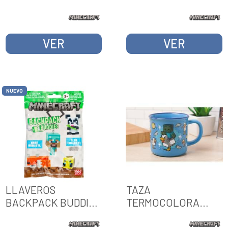
MINECRAFT
VER
VER
NUEVO
LLAVEROS
TAZA
BACKPACK BUDDIES
TERMOCOLORA
MINECRAFT SERIE 2
MINECRAFT
CDU 24 UNIDADES
CHICKEN JOCKEY