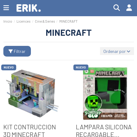
Inicio
Licences
Cine & Series
MINECRAFT
MINECRAFT
Filtrar
Ordenar por
NUEVO
NUEVO
KIT CONTRUCCION
LAMPARA SILICONA
3D MINECRAFT
RECARGABLE