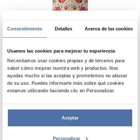
Consentimiento
Detalles
Acerca de las cookies
Usamos las cookies para mejorar tu experiencia
Necesitamos usar cookies propias y de terceros para
saber cómo mejorar nuestra web y productos. Nos
BOTELLA METALICA CON ASA
ayudas mucho si las aceptas y prometemos no abusar
FRIDA KAHLO VIVA LA VIDA
de su uso. Puedes informarte más sobre qué cookies
estamos utilizando haciendo clic en Personalizar.
Botella con capacidad de 500 ml fabricada en acero inoxidable.
Cuenta con un tapón de cierre hermético acabado en madera y asa
metálica para facilitar el transporte. Su doble capa interior de acero
inoxidable permite mantener las bebidas calientes hasta 12 horas y las
Aceptar
frías hasta 24 horas. Su composición está libre de BPA por lo que
garantiza un consumo seguro para la salud. La botella cuenta con
unas medidas de 23 cm de alto y 7 cm de diámetro.
Personalizar