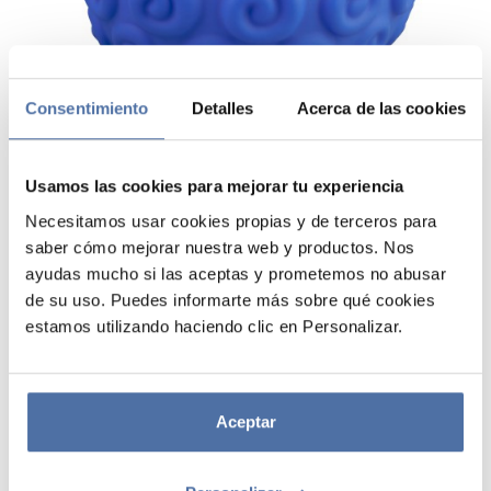
Consentimiento
Detalles
Acerca de las cookies
Usamos las cookies para mejorar tu experiencia
Necesitamos usar cookies propias y de terceros para
saber cómo mejorar nuestra web y productos. Nos
LAMPARA ONE PIECE NETFLIX
ayudas mucho si las aceptas y prometemos no abusar
de su uso. Puedes informarte más sobre qué cookies
FRUTA GUM-GUM
estamos utilizando haciendo clic en Personalizar.
Lámpara fabricada en PVC. Incluye dos modos de iluminación LED: luz
blanca y azul, controlados mediante un botón en la base. Funciona con
cable USB tipo C 5V DC 1A (incluido y extraíble) o con 3 pilas AAA 1,5V
Aceptar
(no incluidas). Medidas: 14 x 16,5 x 14 cm.